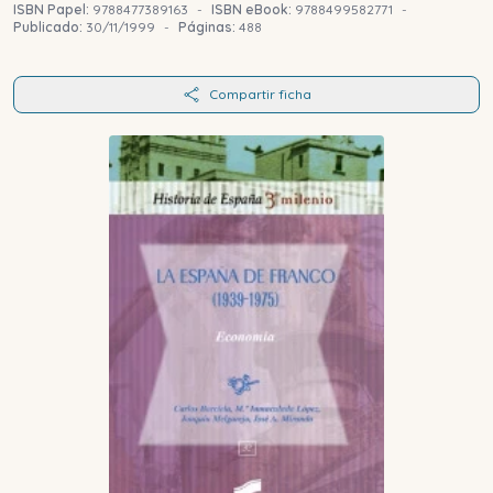
ISBN Papel:
9788477389163
-
ISBN eBook:
9788499582771
-
Publicado:
30/11/1999
-
Páginas:
488
Compartir ficha