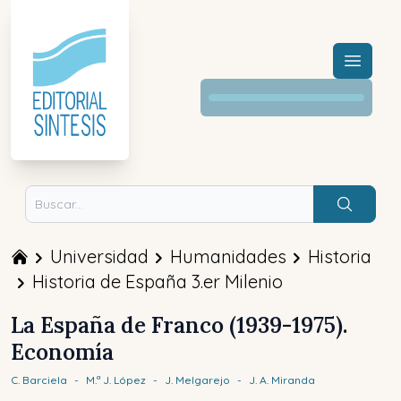
Menú a
Buscar
Universidad
Humanidades
Historia
Historia de España 3.er Milenio
La España de Franco (1939-1975).
Economía
C.
Barciela
-
M.ª J.
López
-
J.
Melgarejo
-
J. A.
Miranda