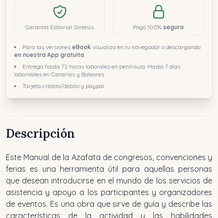
Garantía Editorial Síntesis
Pago 100%
seguro
Para las versiones
eBook
visualiza en tu navegador o descargando
en nuestra App gratuita
Entrega hasta 72 horas laborales en península. Hasta 7 días
laborables en Canarias y Baleares
Tarjeta crédito/débito y paypal
Descripción
Este Manual de la Azafata de congresos, convenciones y
ferias es una herramienta útil para aquellas personas
que desean introducirse en el mundo de los servicios de
asistencia y apoyo a los participantes y organizadores
de eventos. Es una obra que sirve de guía y describe las
características de la actividad y las habilidades