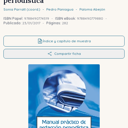
periodística
Sonia
Parratt (coord.)
-
Pedro
Paniagua
-
Paloma
Abejón
ISBN Papel:
9788490774519
-
ISBN eBook:
9788490779880
-
Publicado:
23/01/2017
-
Páginas:
282
Índice y capítulo de muestra
Compartir ficha