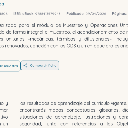
ba
4806
-
ISBN eBook:
9788413579948
-
Publicado:
09/04/2026
-
Páginas:
ualizado para el módulo de Muestreo y Operaciones Unit
a de forma integral el muestreo, el acondicionamiento de
s unitarias –mecánicas, térmicas y difusionales–. Inclu
cios renovados, conexión con los ODS y un enfoque profesiona
Compartir ficha
 de muestra
io y
los resultados de aprendizaje del currículo vigente
imer
encontrarás mapas conceptuales, glosarios, di
tivo
situaciones de aprendizaje, ilustraciones y con
n un
seguridad, junto con referencias a los Obje