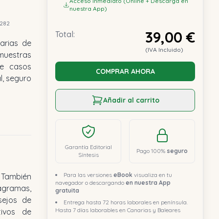
Acceso inmediato (Online + Descarga en
nuestra App)
282
39,00 €
Total:
arias de
(IVA Incluido)
 muestras
ye casos
COMPRAR AHORA
l, seguro
Añadir al carrito
Garantía Editorial
Pago 100%
seguro
Síntesis
Para las versiones
eBook
visualiza en tu
. También
navegador o descargando
en nuestra App
agramas,
gratuita
sejos de
Entrega hasta 72 horas laborales en península.
Hasta 7 días laborables en Canarias y Baleares
tivos de