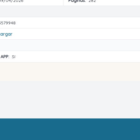
09/04/2026
Páginas:
282
3579948
cargar
 APP:
Sí