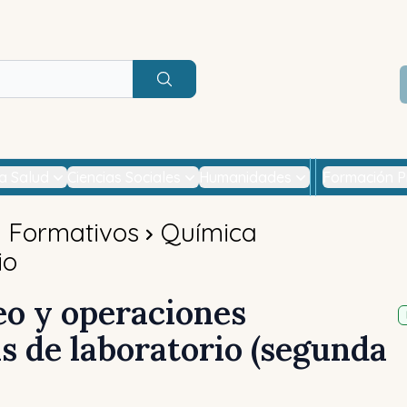
Buscar
la Salud
Ciencias Sociales
Humanidades
Formación P
s Formativos
Química
io
o y operaciones
as de laboratorio (segunda