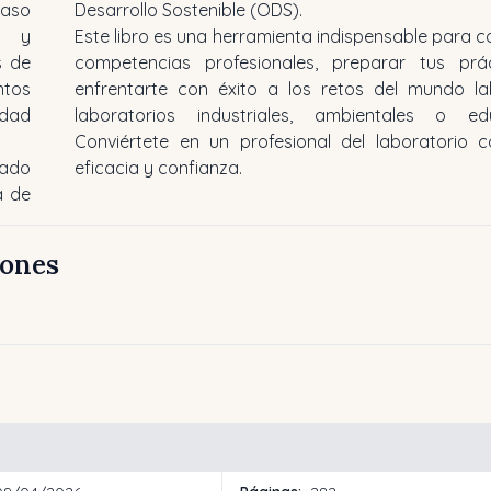
paso
Desarrollo Sostenible (ODS).
o y
Este libro es una herramienta indispensable para c
s de
competencias profesionales, preparar tus prá
ntos
enfrentarte con éxito a los retos del mundo la
idad
laboratorios industriales, ambientales o edu
Conviértete en un profesional del laboratorio c
zado
eficacia y confianza.
a de
iones