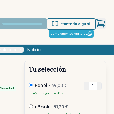
Estantería digital
Complementos digitales
rofesional
Noticias
Tu selección
Papel -
39,00 €
-
+
Novedad
Entrega en 4 días
eBook -
31,20 €