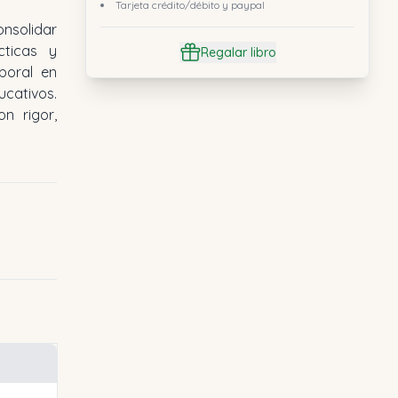
Tarjeta crédito/débito y paypal
onsolidar
cticas y
Regalar libro
boral en
cativos.
on rigor,