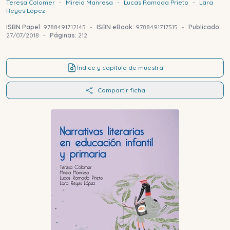
Teresa
Colomer
-
Mireia
Manresa
-
Lucas
Ramada Prieto
-
Lara
Reyes López
ISBN Papel:
9788491712145
-
ISBN eBook:
9788491717515
-
Publicado:
27/07/2018
-
Páginas:
212
Índice y capítulo de muestra
Compartir ficha