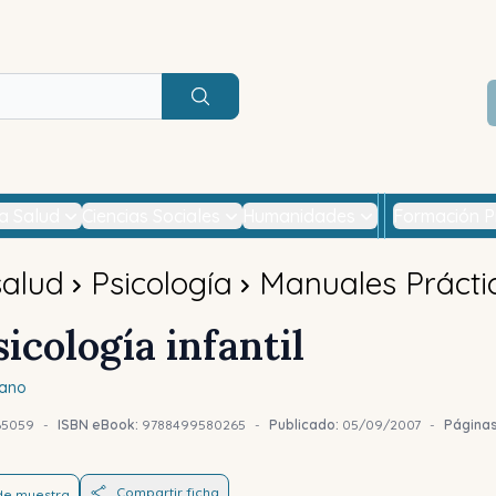
Buscar
la Salud
Ciencias Sociales
Humanidades
Formación P
salud
Psicología
Manuales Prácti
icología infantil
lano
65059
-
ISBN eBook:
9788499580265
-
Publicado:
05/09/2007
-
Página
Compartir ficha
 de muestra