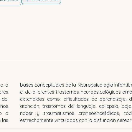
ño a
como
erés
ente
 del
t de
anos
o al
ño o
llos
 las
estrechamente vinculados con la disfunción cerebra