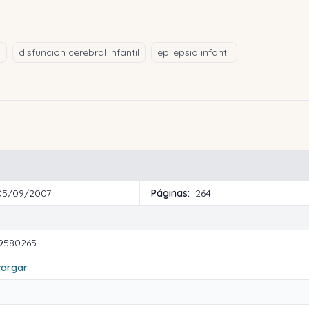
l
disfunción cerebral infantil
epilepsia infantil
05/09/2007
Páginas:
264
9580265
cargar