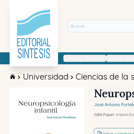
Ciencia y Técnica
Ciencias de 
Universidad
Ciencias de la 
Neurops
José Antonio
Portel
ISBN Papel:
97884975
Índice y capítulo