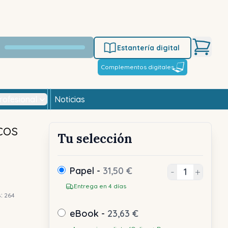
Estantería digital
Complementos digitales
rofesional
Noticias
cos
Tu selección
Papel -
31,50 €
-
+
Entrega en 4 días
s:
264
eBook -
23,63 €