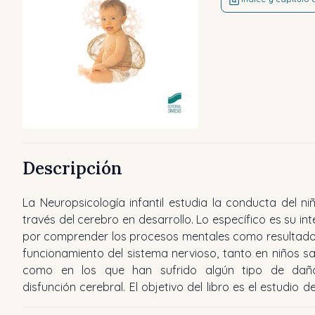
Descripción
La Neuropsicología infantil estudia la conducta del ni
bases conceptuales de la Neuropsicología infantil, así 
través del cerebro en desarrollo. Lo específico es su int
el de diferentes trastornos neuropsicológicos ampliam
por comprender los procesos mentales como resultado
extendidos como: dificultades de aprendizaje, défici
funcionamiento del sistema nervioso, tanto en niños s
atención, trastornos del lenguaje, epilepsia, bajo pes
como en los que han sufrido algún tipo de da
nacer y traumatismos craneoencefálicos, todos e
disfunción cerebral. El objetivo del libro es el estudio de