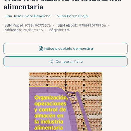
alimentaria
Juan José
Civera Bendicho
-
Nuria
Pérez Oreja
ISBN Papel:
9788490773376
-
ISBN eBook:
9788490778906
-
Publicado:
20/06/2016
-
Páginas:
176
Índice y capítulo de muestra
Compartir ficha