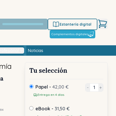
Estantería digital
Complementos digitales
rofesional
Noticias
omía
Tu selección
ª
Papel -
42,00 €
-
+
Entrega en 4 días
eBook -
31,50 €
84