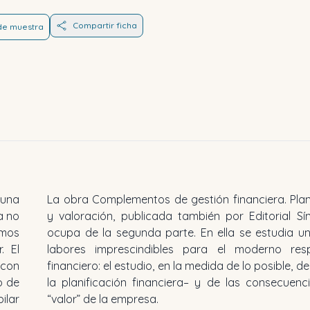
Compartir ficha
 de muestra
 una
La obra Complementos de gestión financiera. Plan
a no
y valoración, publicada también por Editorial Sín
amos
ocupa de la segunda parte. En ella se estudia u
. El
labores imprescindibles para el moderno res
 con
financiero: el estudio, en la medida de lo posible, de
o de
la planificación financiera– y de las consecuenc
ilar
“valor” de la empresa.