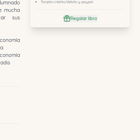
alumnado
Tarjeta crédito/débito y paypal
de mucha
zar sus
Regalar libro
conomía
a.
Economía
nada.