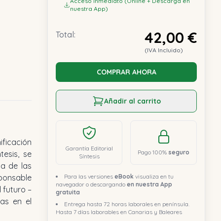
Acceso inmediato (Online + Descarga en
nuestra App)
42,00 €
Total:
(IVA Incluido)
COMPRAR AHORA
Añadir al carrito
ificación
Garantía Editorial
Pago 100%
seguro
tesis, se
Síntesis
na de las
ponsable
Para las versiones
eBook
visualiza en tu
navegador o descargando
en nuestra App
l futuro –
gratuita
ias en el
Entrega hasta 72 horas laborales en península.
Hasta 7 días laborables en Canarias y Baleares