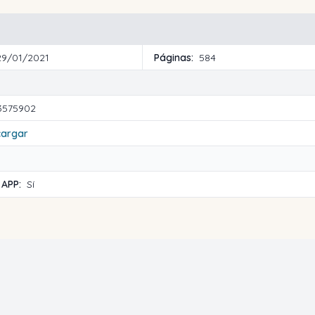
29/01/2021
Páginas:
584
3575902
cargar
 APP:
Sí