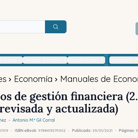
Buscar
la Salud
Ciencias Sociales
Humanidades
Formación P
es
Economía
Manuales de Econ
os de gestión financiera (2.
revisada y actualizada)
nez
-
Antonio M.ª
Gil Corral
1709
-
ISBN eBook:
9788413575902
-
Publicado:
29/01/2021
-
Páginas:
5