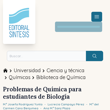
Menú a
Buscar
Universidad
Ciencia y técnica
Químicas
Biblioteca de Química
Problemas de Química para
estudiantes de Biología
M.ª Josefa
Rodríguez Yunta
-
Lucrecia
Campayo Pérez
-
M.ª del
Carmen
Cano Benjumea
-
Ana M.ª
Sanz Plaza