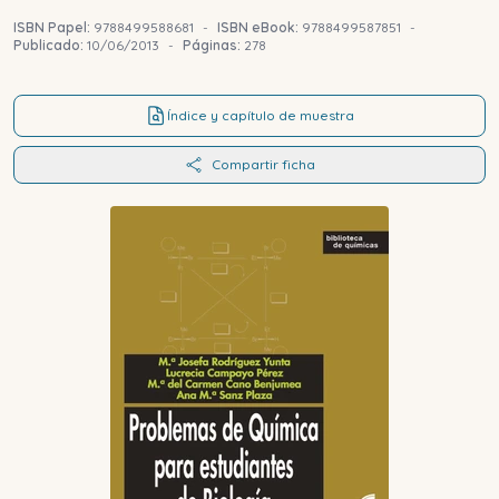
ISBN Papel:
9788499588681
-
ISBN eBook:
9788499587851
-
Publicado:
10/06/2013
-
Páginas:
278
Índice y capítulo de muestra
Compartir ficha