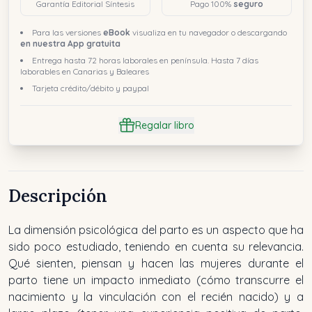
Garantía Editorial Síntesis
Pago 100%
seguro
Para las versiones
eBook
visualiza en tu navegador o descargando
en nuestra App gratuita
Entrega hasta 72 horas laborales en península. Hasta 7 días
laborables en Canarias y Baleares
Tarjeta crédito/débito y paypal
Regalar libro
Descripción
La dimensión psicológica del parto es un aspecto que ha
sido poco estudiado, teniendo en cuenta su relevancia.
Qué sienten, piensan y hacen las mujeres durante el
parto tiene un impacto inmediato (cómo transcurre el
nacimiento y la vinculación con el recién nacido) y a