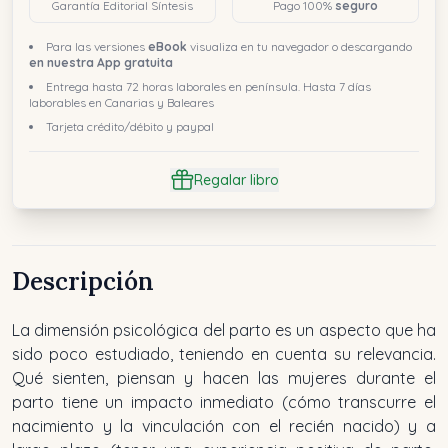
Garantía Editorial Síntesis
Pago 100%
seguro
Para las versiones
eBook
visualiza en tu navegador o descargando
en nuestra App gratuita
Entrega hasta 72 horas laborales en península. Hasta 7 días
laborables en Canarias y Baleares
Tarjeta crédito/débito y paypal
Regalar libro
Descripción
La dimensión psicológica del parto es un aspecto que ha
sido poco estudiado, teniendo en cuenta su relevancia.
Qué sienten, piensan y hacen las mujeres durante el
parto tiene un impacto inmediato (cómo transcurre el
nacimiento y la vinculación con el recién nacido) y a