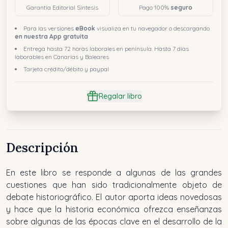
Garantía Editorial Síntesis
Pago 100%
seguro
Para las versiones
eBook
visualiza en tu navegador o descargando
en nuestra App gratuita
Entrega hasta 72 horas laborales en península. Hasta 7 días
laborables en Canarias y Baleares
Tarjeta crédito/débito y paypal
Regalar libro
Descripción
En este libro se responde a algunas de las grandes
cuestiones que han sido tradicionalmente objeto de
debate historiográfico. El autor aporta ideas novedosas
y hace que la historia económica ofrezca enseñanzas
sobre algunas de las épocas clave en el desarrollo de la