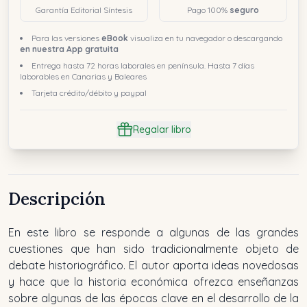
Garantía Editorial Síntesis
Pago 100%
seguro
Para las versiones
eBook
visualiza en tu navegador o descargando
en nuestra App gratuita
Entrega hasta 72 horas laborales en península. Hasta 7 días
laborables en Canarias y Baleares
Tarjeta crédito/débito y paypal
Regalar libro
Descripción
En este libro se responde a algunas de las grandes
cuestiones que han sido tradicionalmente objeto de
debate historiográfico. El autor aporta ideas novedosas
y hace que la historia económica ofrezca enseñanzas
sobre algunas de las épocas clave en el desarrollo de la