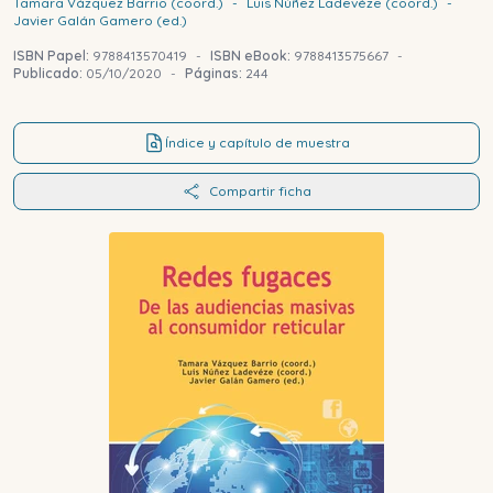
Tamara
Vázquez Barrio (coord.)
-
Luis
Núñez Ladevéze (coord.)
-
Javier
Galán Gamero (ed.)
ISBN Papel:
9788413570419
-
ISBN eBook:
9788413575667
-
Publicado:
05/10/2020
-
Páginas:
244
Índice y capítulo de muestra
Compartir ficha