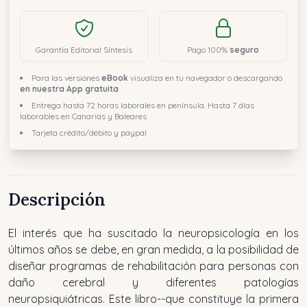
Garantía Editorial Síntesis
Pago 100%
seguro
Para las versiones
eBook
visualiza en tu navegador o descargando
en nuestra App gratuita
Entrega hasta 72 horas laborales en península. Hasta 7 días
laborables en Canarias y Baleares
Tarjeta crédito/débito y paypal
Descripción
El interés que ha suscitado la neuropsicología en los
últimos años se debe, en gran medida, a la posibilidad de
diseñar programas de rehabilitación para personas con
daño cerebral y diferentes patologías
neuropsiquiátricas. Este libro--que constituye la primera