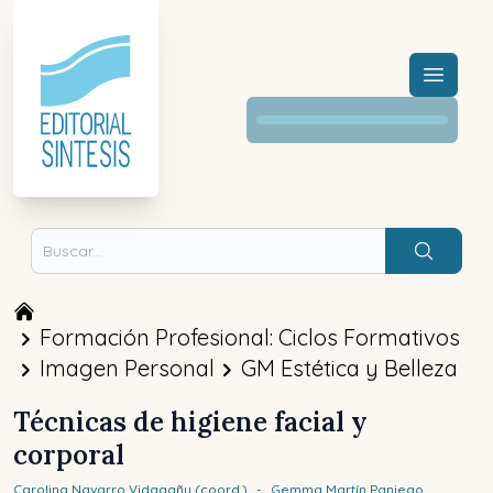
Menú a
Buscar
Formación Profesional: Ciclos Formativos
Imagen Personal
GM Estética y Belleza
Técnicas de higiene facial y
corporal
Carolina
Navarro Vidagañy (coord.)
-
Gemma
Martín Paniego