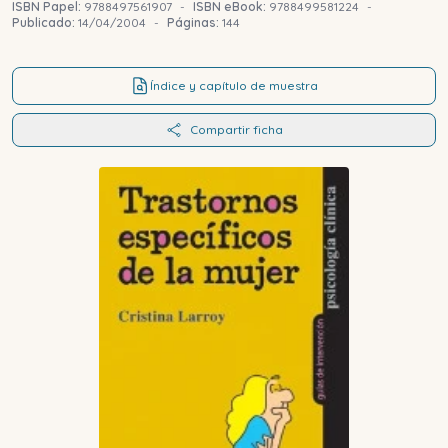
ISBN Papel:
9788497561907
-
ISBN eBook:
9788499581224
-
Publicado:
14/04/2004
-
Páginas:
144
Índice y capítulo de muestra
Compartir ficha