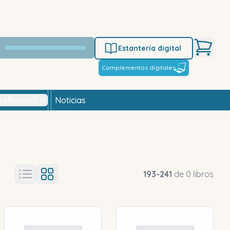
Estantería digital
Complementos digitales
rofesional
Noticias
193
-
241
de
0
libros