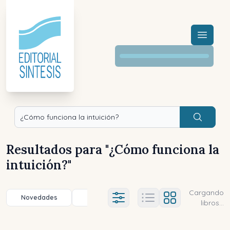
Menú a
Buscar
Resultados para "
¿Cómo funciona la
intuición?
"
Cargando
Novedades
Título (a-z)
Título (z-a)
A
Ajustes abierto
libros...