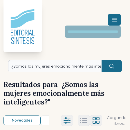
Menú a
Buscar
Resultados para "
¿Somos las
mujeres emocionalmente más
inteligentes?
"
Cargando
Novedades
Título (a-z)
Título (z-a)
A
Ajustes abierto
libros...