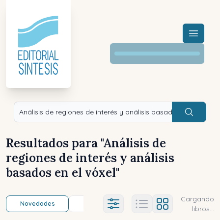
Menú a
Buscar
Resultados para "
Análisis de
regiones de interés y análisis
basados en el vóxel
"
Cargando
Novedades
Título (a-z)
Título (z-a)
A
Ajustes abierto
libros...