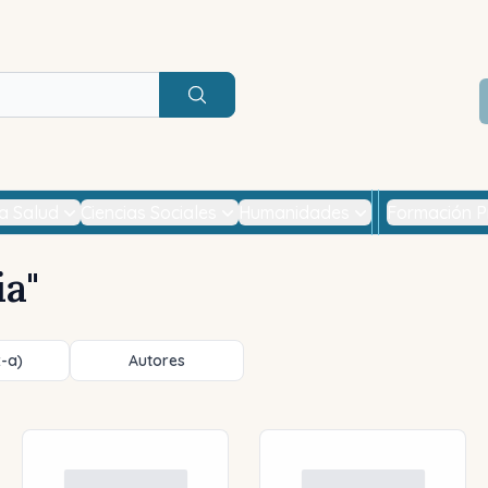
Buscar
la Salud
Ciencias Sociales
Humanidades
Formación P
ia
"
z-a)
Autores