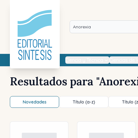
Ciencia y Técnica
Ciencias de 
Resultados para "
Anorex
Novedades
Título (a-z)
Título (