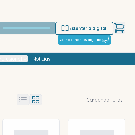
Estantería digital
Complementos digitales
rofesional
Noticias
Cargando libros...