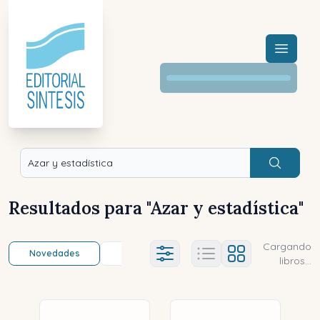
Menú a
Buscar
Resultados para "
Azar y estadística
"
Cargando
Novedades
Título (a-z)
Título (z-a)
A
Ajustes abierto
libros...