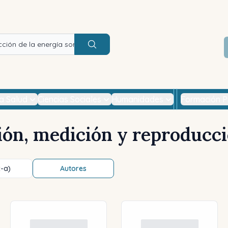
Buscar
la Salud
Ciencias Sociales
Humanidades
Formación P
ón, medición y reproducci
z-a)
Autores