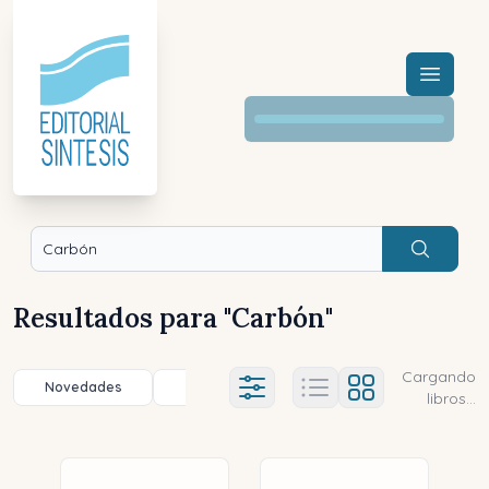
Menú a
Buscar
Resultados para "
Carbón
"
Cargando
Novedades
Título (a-z)
Título (z-a)
A
Ajustes abierto
libros...