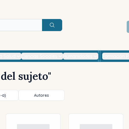
Buscar
la Salud
Ciencias Sociales
Humanidades
Formación P
 del sujeto
"
z-a)
Autores