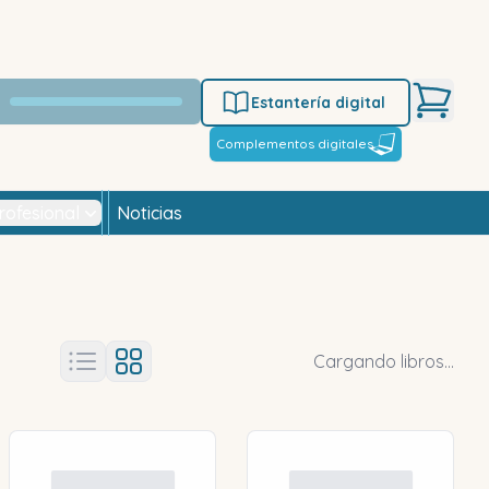
Estantería digital
Complementos digitales
rofesional
Noticias
Cargando libros...