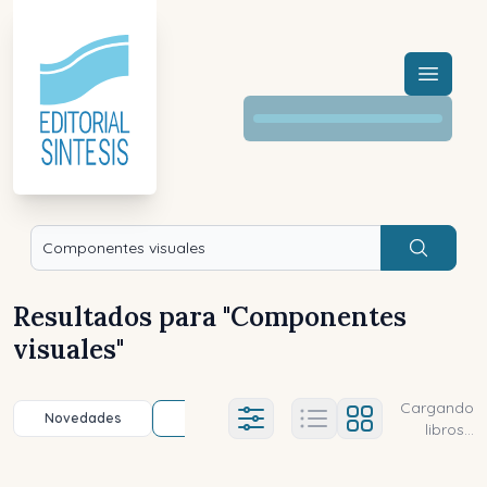
Menú a
Buscar
Resultados para "
Componentes
visuales
"
Cargando
Novedades
Título (a-z)
Título (z-a)
A
Ajustes abierto
libros...