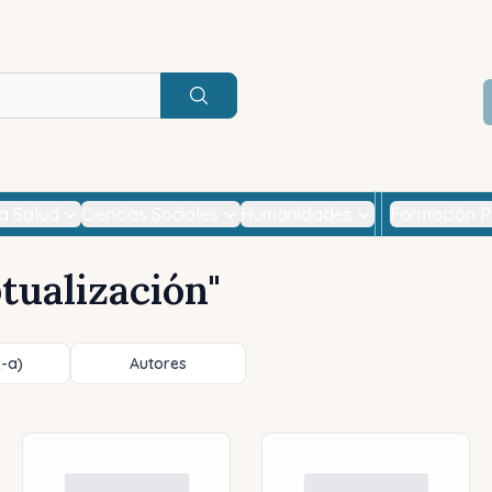
Buscar
la Salud
Ciencias Sociales
Humanidades
Formación P
tualización
"
z-a)
Autores