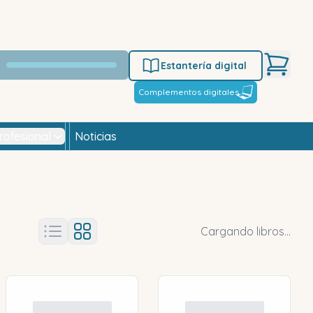
Estantería digital
Complementos digitales
rofesional
Noticias
Cargando libros...