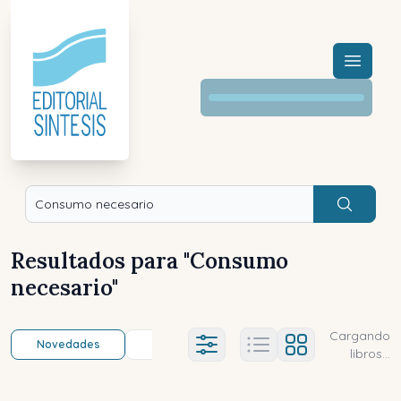
Menú a
Buscar
Resultados para "
Consumo
necesario
"
Cargando
Novedades
Título (a-z)
Título (z-a)
A
Ajustes abierto
libros...