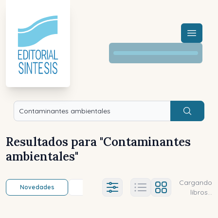
Menú a
Buscar
Resultados para "
Contaminantes
ambientales
"
Cargando
Novedades
Título (a-z)
Título (z-a)
A
Ajustes abierto
libros...