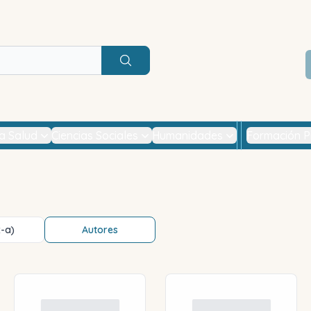
Buscar
la Salud
Ciencias Sociales
Humanidades
Formación P
z-a)
Autores