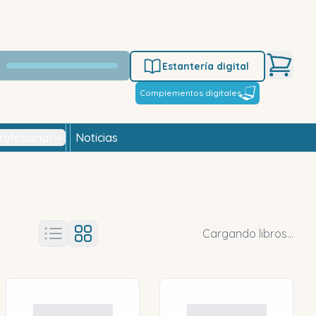
Estantería digital
Complementos digitales
rofesional
Noticias
Cargando libros...