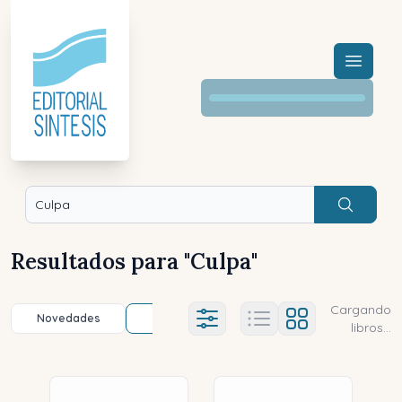
Menú a
Buscar
Resultados para "
Culpa
"
Cargando
Novedades
Título (a-z)
Título (z-a)
A
Ajustes abierto
libros...