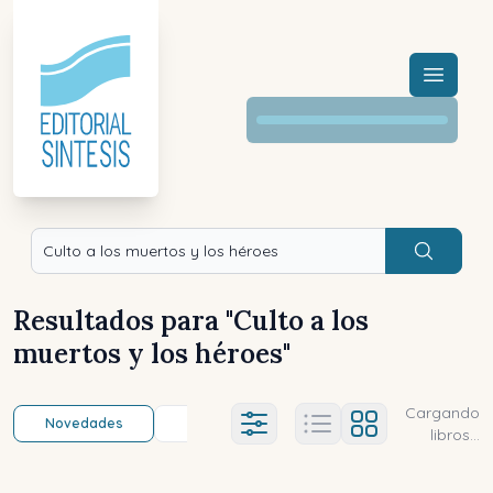
Menú a
Buscar
Resultados para "
Culto a los
muertos y los héroes
"
Cargando
Novedades
Título (a-z)
Título (z-a)
A
Ajustes abierto
libros...