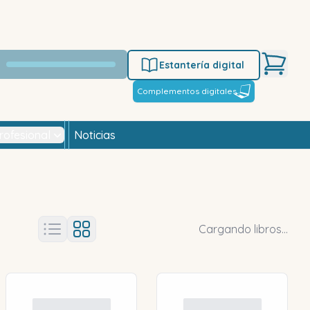
Estantería digital
Complementos digitales
rofesional
Noticias
Cargando libros...