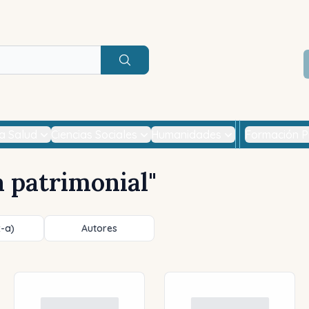
Buscar
la Salud
Ciencias Sociales
Humanidades
Formación P
a patrimonial
"
z-a)
Autores