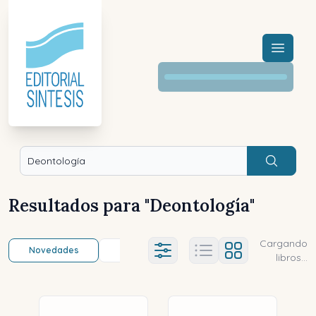
Menú a
Buscar
Resultados para "
Deontología
"
Cargando
Novedades
Título (a-z)
Título (z-a)
A
Ajustes abierto
libros...