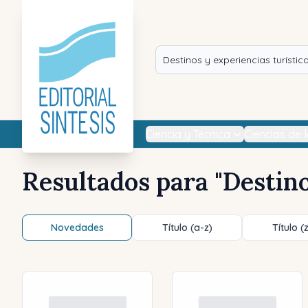
Ciencia y Técnica
Ciencias de 
Resultados para "
Destino
Novedades
Título (a-z)
Título (