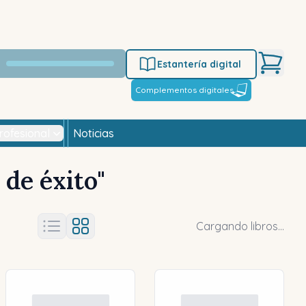
Estantería digital
Complementos digitales
rofesional
Noticias
 de éxito
"
Cargando libros...