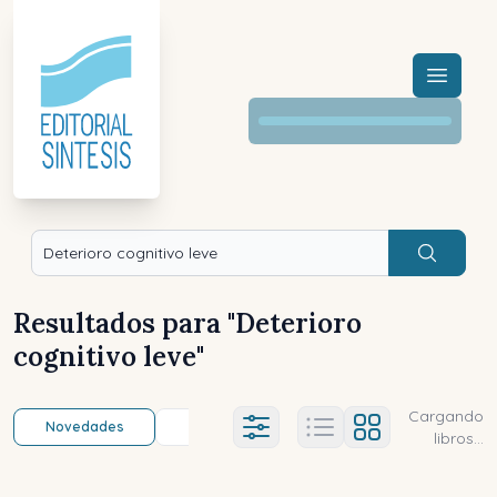
Menú a
Buscar
Resultados para "
Deterioro
cognitivo leve
"
Cargando
Novedades
Título (a-z)
Título (z-a)
A
Ajustes abierto
libros...