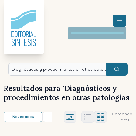
Menú a
Buscar
Resultados para "
Diagnósticos y
procedimientos en otras patologías
"
Cargando
Novedades
Título (a-z)
Título (z-a)
A
Ajustes abierto
libros...