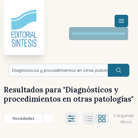
Menú a
Buscar
Resultados para "
Diagnósticos y
procedimientos en otras patologías
"
Cargando
Novedades
Título (a-z)
Título (z-a)
A
Ajustes abierto
libros...