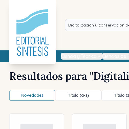
Ciencia y Técnica
Ciencias de 
Resultados para "
Digita
Novedades
Título (a-z)
Título (