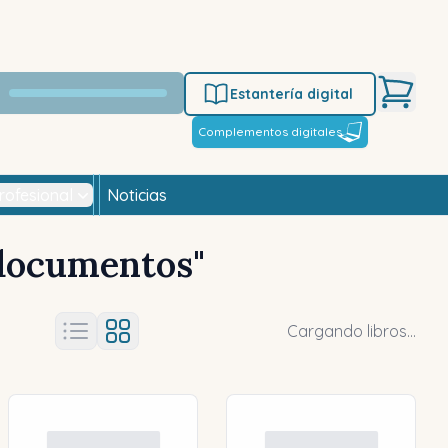
Estantería digital
Complementos digitales
rofesional
Noticias
 documentos
"
Cargando libros...