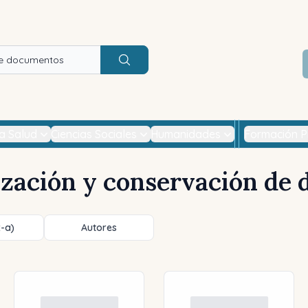
Buscar
la Salud
Ciencias Sociales
Humanidades
Formación P
lización y conservación de
z-a)
Autores