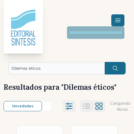
Menú a
Buscar
Resultados para "
Dilemas éticos
"
Cargando
Novedades
Título (a-z)
Título (z-a)
A
Ajustes abierto
libros...