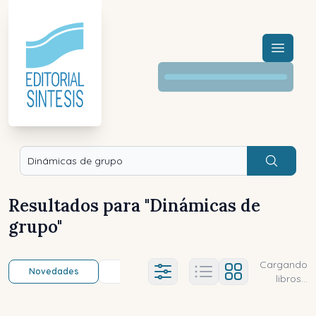
Menú a
Buscar
Resultados para "
Dinámicas de
grupo
"
Cargando
Novedades
Título (a-z)
Título (z-a)
A
Ajustes abierto
libros...