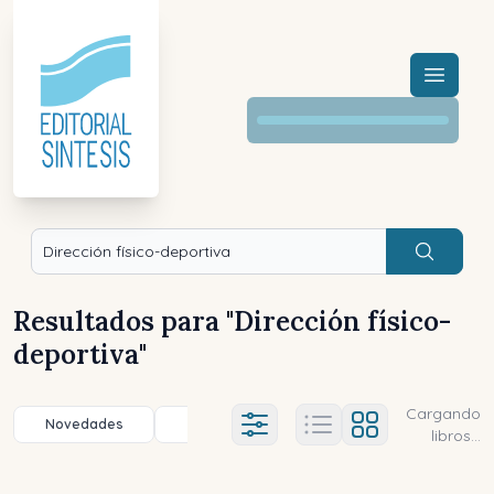
Menú a
Buscar
Resultados para "
Dirección físico-
deportiva
"
Cargando
Novedades
Título (a-z)
Título (z-a)
A
Ajustes abierto
libros...