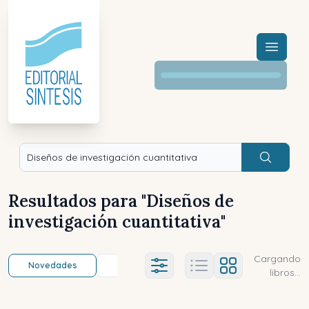
Menú a
Buscar
Resultados para "
Diseños de
investigación cuantitativa
"
Cargando
Novedades
Título (a-z)
Título (z-a)
A
Ajustes abierto
libros...