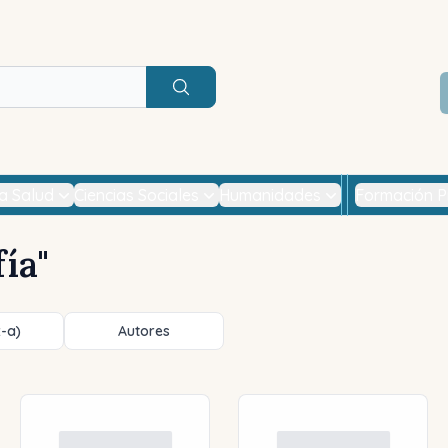
Buscar
la Salud
Ciencias Sociales
Humanidades
Formación P
fía
"
z-a)
Autores