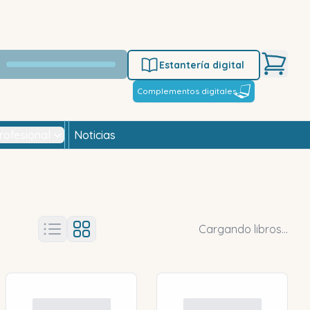
Estantería digital
Complementos digitales
rofesional
Noticias
Cargando libros...