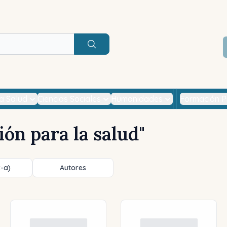
Buscar
la Salud
Ciencias Sociales
Humanidades
Formación P
ón para la salud
"
z-a)
Autores