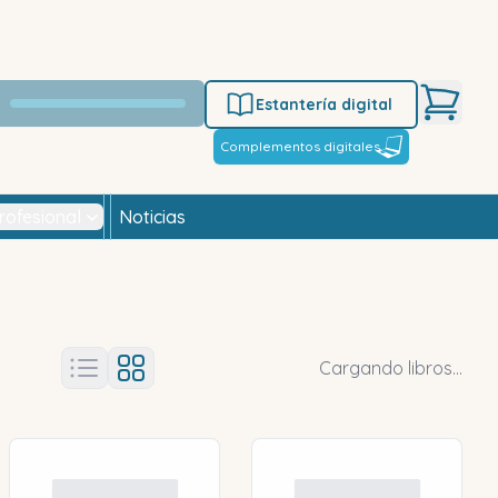
Estantería digital
Complementos digitales
rofesional
Noticias
Cargando libros...