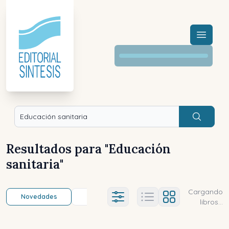
Menú a
Buscar
Resultados para "
Educación
sanitaria
"
Cargando
Novedades
Título (a-z)
Título (z-a)
A
Ajustes abierto
libros...