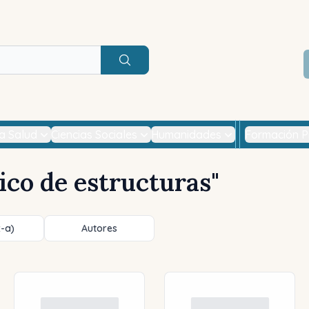
Buscar
la Salud
Ciencias Sociales
Humanidades
Formación P
ico de estructuras
"
z-a)
Autores