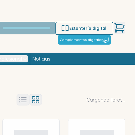
Estantería digital
Complementos digitales
rofesional
Noticias
Cargando libros...