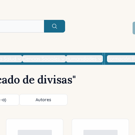
Buscar
la Salud
Ciencias Sociales
Humanidades
Formación P
ado de divisas
"
z-a)
Autores