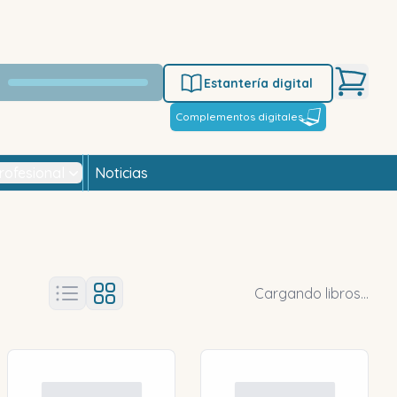
Estantería digital
Complementos digitales
rofesional
Noticias
Cargando libros...