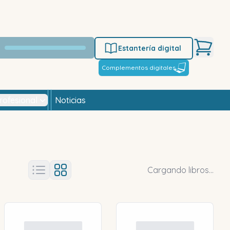
Estantería digital
Complementos digitales
rofesional
Noticias
Cargando libros...