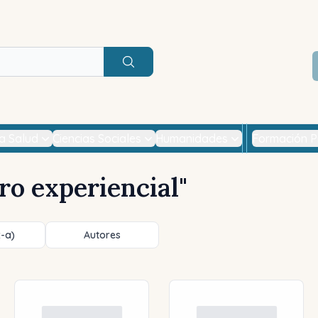
Buscar
la Salud
Ciencias Sociales
Humanidades
Formación P
ero experiencial
"
z-a)
Autores